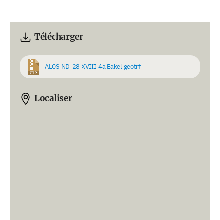
Télécharger
ALOS ND-28-XVIII-4a Bakel geotiff
Localiser