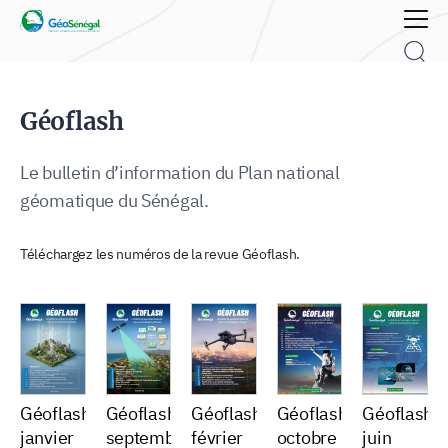
Rechercher :
Géoflash
Le bulletin d’information du Plan national
géomatique du Sénégal.
Téléchargez les numéros de la revue Géoflash.
Géoflash
Géoflash
Géoflash,
Géoflash,
Géoflash,
janvier
septembre
février
octobre
juin