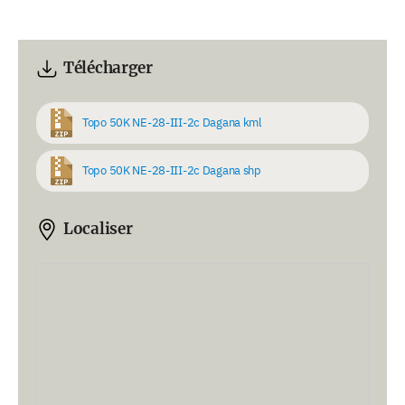
Télécharger
Topo 50K NE-28-III-2c Dagana kml
Topo 50K NE-28-III-2c Dagana shp
Localiser