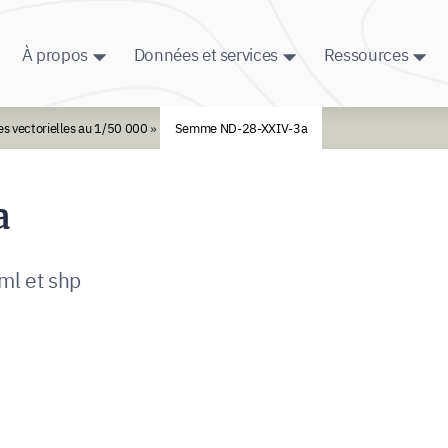
À propos
Données et services
Ressources
s vectorielles au 1/50 000
»
Semme ND-28-XXIV-3a
a
ml et shp