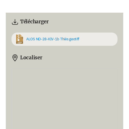
Télécharger
ALOS ND-28-XIV-1b Thiès geotiff
Localiser