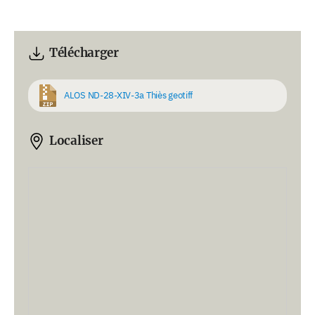
Télécharger
ALOS ND-28-XIV-3a Thiès geotiff
Localiser