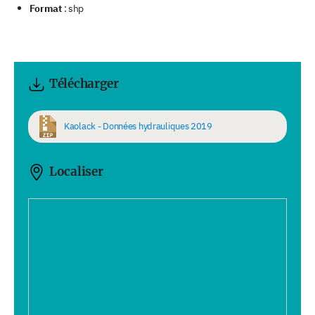
Format
: shp
Télécharger
Kaolack - Données hydrauliques 2019
Localiser