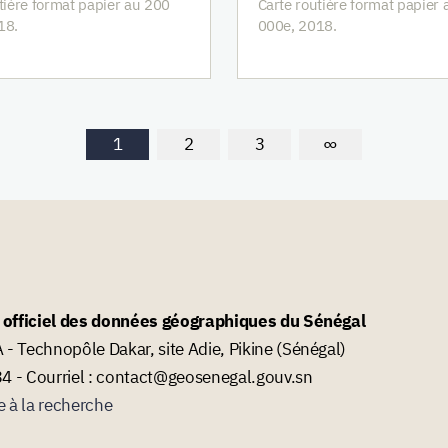
tière format papier au 200
Carte routière format papier
18.
000e, 2018.
1
2
3
∞
l officiel des données géographiques du Sénégal
- Technopôle Dakar, site Adie, Pikine (Sénégal)
34 - Courriel : contact@geosenegal.gouv.sn
e à la recherche