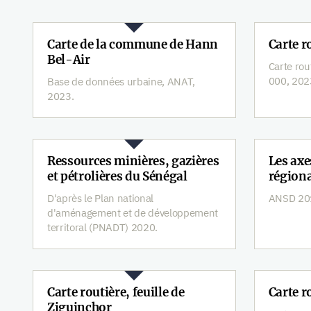
Carte de la commune de Hann
Carte r
Bel-Air
Carte rou
000, 202
Base de données urbaine, ANAT,
2023.
Ressources minières, gazières
Les ax
et pétrolières du Sénégal
région
D'après le Plan national
ANSD 20
d'aménagement et de développement
territoral (PNADT) 2020.
Carte routière, feuille de
Carte r
Ziguinchor