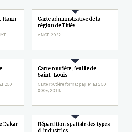
de Hann
Carte administrative de la
région de Thiès
NAT,
ANAT, 2022.
e
Carte routière, feuille de
Saint-Louis
 au 200
Carte routière format papier au 200
000e, 2018.
de Dakar
Répartition spatiale des types
d’industries