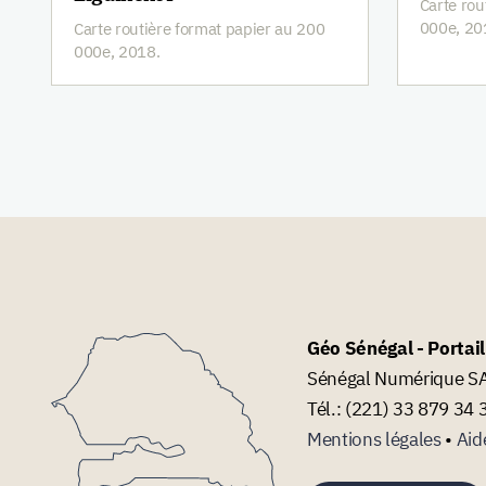
Carte rou
000e, 20
Carte routière format papier au 200
000e, 2018.
Géo Sénégal - Portai
Sénégal Numérique SA 
Tél.: (221) 33 879 34 
Mentions légales
•
Aid