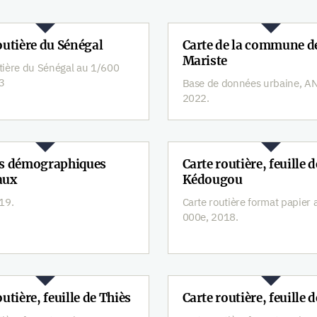
outière du Sénégal
Carte de la commune 
Mariste
tière du Sénégal au 1/600
3
Base de données urbaine, A
2022.
es démographiques
Carte routière, feuille d
aux
Kédougou
19.
Carte routière format papier
000e, 2018.
outière, feuille de Thiès
Carte routière, feuille 