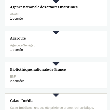
Agence nationale des affaires maritimes
ANAM
1 donnée
Ageroute
Ageroute Sénégal.
1 donnée
Bibliothèque nationale de France
BNF
2 données
Calao-Imédia
Calao-Imédia est une société privée de promotion touristique.