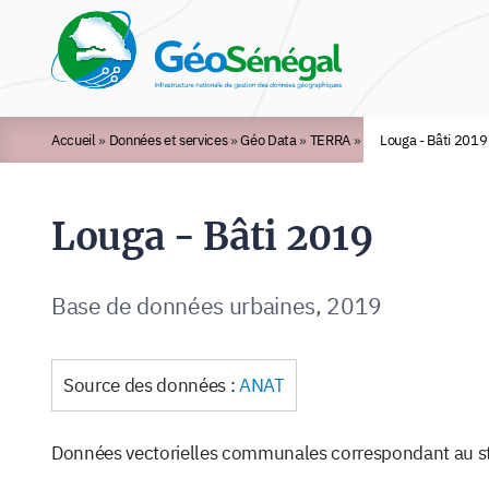
Rechercher :
Accueil
»
Données et services
»
Géo Data
»
TERRA
»
Louga - Bâti 2019
Louga - Bâti 2019
Base de données urbaines, 2019
Source des données :
ANAT
Données vectorielles communales correspondant au sta