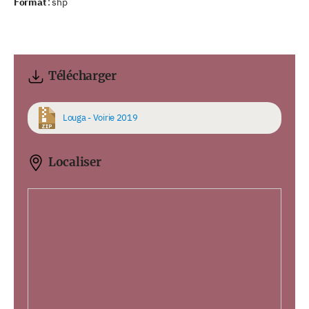
Format
: shp
Télécharger
Louga - Voirie 2019
Localiser