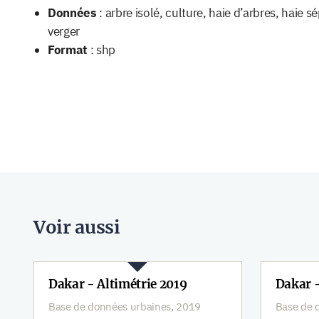
Données
: arbre isolé, culture, haie d’arbres, haie s
verger
Format
: shp
Voir aussi
Dakar - Altimétrie 2019
Dakar 
Base de données urbaines, 2019
Base de 