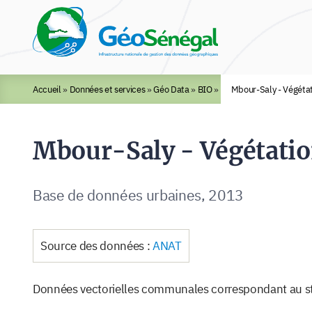
Rechercher :
Accueil
»
Données et services
»
Géo Data
»
BIO
»
Mbour-Saly - Végéta
Mbour-Saly - Végétatio
Base de données urbaines, 2013
Source des données :
ANAT
Données vectorielles communales correspondant au sta